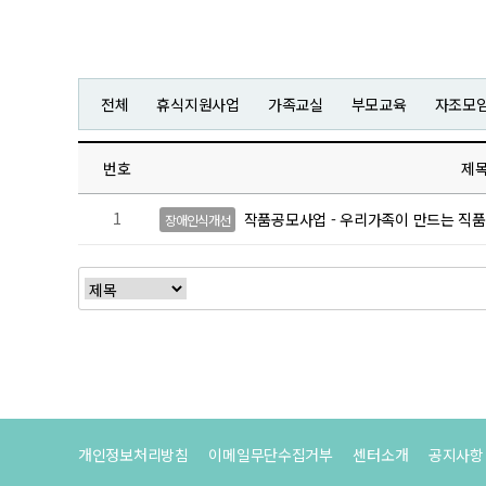
전체
휴식지원사업
가족교실
부모교육
자조모
번호
제
1
작품공모사업 - 우리가족이 만드는 직
장애인식개선
개인정보처리방침
이메일무단수집거부
센터소개
공지사항