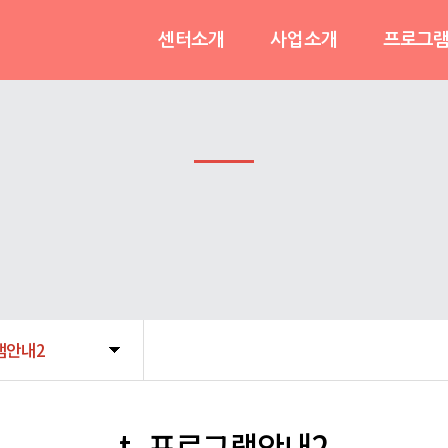
센터소개
사업소개
프로그
인사말
이용안내
프로그램
운영목적&비전
가족휴식지원사업
긴급돌
기관연혁
사례관리지원사업
참여후
조직도및직원현황
가족역량강화사업
오시는길
정책기획사업
램안내2
t_프로그램안내2