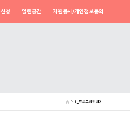
램신청
열린공간
자원봉사/개인정보동의
안내
센터소식
자원봉사활동안내
봄
사진및영상
자원봉사활동신청
기
보도자료
개인정보동의
자유게시판
협력기관
온라인상담
센터일정안내
t_프로그램안내2