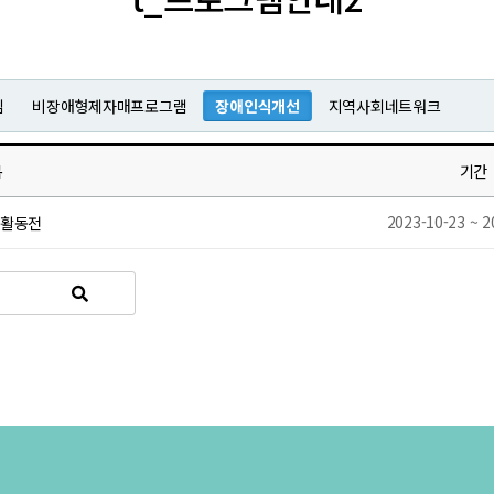
임
비장애형제자매프로그램
장애인식개선
지역사회네트워크
목
기간
2023-10-23 ~ 2
품활동전