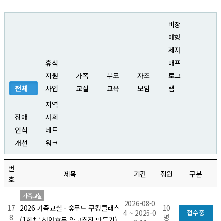
비장
애형
제자
휴식
매프
지원
가족
부모
자조
로그
전체
사업
교실
교육
모임
램
지역
장애
사회
인식
네트
개선
워크
번
제목
기간
정원
구분
호
가족교실
2026-08-0
17
10
2026 가족교실 - 숲푸드 쿠킹클래스
4 ~ 2026-0
접수중
8
명
(1회차: 천안호두 약고추장 만들기)