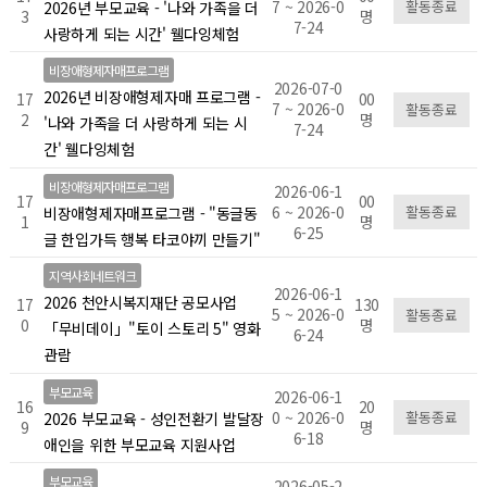
7 ~ 2026-0
활동종료
2026년 부모교육 - '나와 가족을 더
3
명
7-24
사랑하게 되는 시간' 웰다잉체험
비장애형제자매프로그램
2026-07-0
2026년 비장애형제자매 프로그램 -
17
00
7 ~ 2026-0
활동종료
2
명
'나와 가족을 더 사랑하게 되는 시
7-24
간' 웰다잉체험
비장애형제자매프로그램
2026-06-1
17
00
6 ~ 2026-0
활동종료
비장애형제자매프로그램 - "동글동
1
명
6-25
글 한입가득 행복 타코야끼 만들기"
지역사회네트워크
2026-06-1
2026 천안시복지재단 공모사업
17
130
5 ~ 2026-0
활동종료
0
명
「무비데이」"토이 스토리 5" 영화
6-24
관람
부모교육
2026-06-1
16
20
0 ~ 2026-0
활동종료
2026 부모교육 - 성인전환기 발달장
9
명
6-18
애인을 위한 부모교육 지원사업
부모교육
2026-05-2