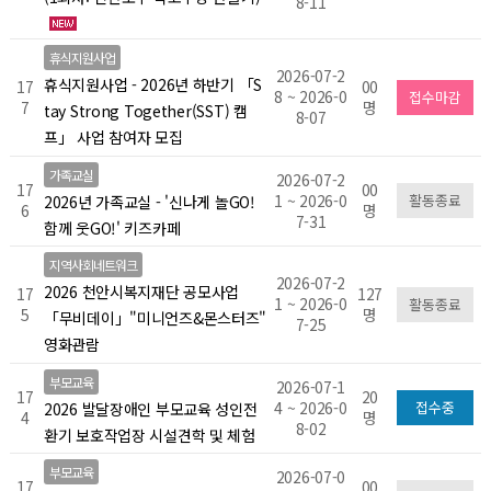
8-11
휴식지원사업
2026-07-2
휴식지원사업 - 2026년 하반기 「S
17
00
8 ~ 2026-0
접수마감
7
명
tay Strong Together(SST) 캠
8-07
프」 사업 참여자 모집
가족교실
2026-07-2
17
00
1 ~ 2026-0
활동종료
2026년 가족교실 - '신나게 놀GO!
6
명
7-31
함께 웃GO!' 키즈카페
지역사회네트워크
2026-07-2
2026 천안시복지재단 공모사업
17
127
1 ~ 2026-0
활동종료
5
명
「무비데이」"미니언즈&몬스터즈"
7-25
영화관람
부모교육
2026-07-1
17
20
4 ~ 2026-0
접수중
2026 발달장애인 부모교육 성인전
4
명
8-02
환기 보호작업장 시설견학 및 체험
부모교육
2026-07-0
17
00