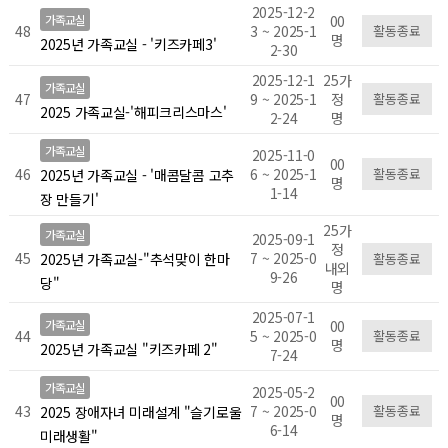
2025-12-2
가족교실
00
48
3 ~ 2025-1
활동종료
명
2025년 가족교실 - '키즈카페3'
2-30
2025-12-1
25가
가족교실
47
9 ~ 2025-1
정
활동종료
2025 가족교실-'해피크리스마스'
2-24
명
가족교실
2025-11-0
00
46
6 ~ 2025-1
활동종료
2025년 가족교실 - '매콤달콤 고추
명
1-14
장 만들기'
25가
가족교실
2025-09-1
정
45
7 ~ 2025-0
활동종료
2025년 가족교실-"추석맞이 한마
내외
9-26
당"
명
2025-07-1
가족교실
00
44
5 ~ 2025-0
활동종료
명
2025년 가족교실 "키즈카페 2"
7-24
가족교실
2025-05-2
00
43
7 ~ 2025-0
활동종료
2025 장애자녀 미래설계 "슬기로울
명
6-14
미래생활"