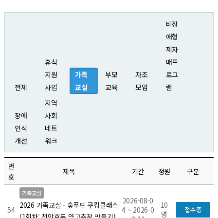
비장
애형
제자
휴식
매프
지원
가족
부모
자조
로그
전체
사업
교실
교육
모임
램
지역
장애
사회
인식
네트
개선
워크
번
제목
기간
정원
구분
호
가족교실
2026-08-0
10
2026 가족교실 - 숲푸드 쿠킹클래스
54
4 ~ 2026-0
접수중
명
(1회차: 천안호두 약고추장 만들기)